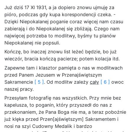
Już dziś 17 XI 1931, a ja dopiero znowu ujmuję za
pióro, podczas gdy kupa korespondencji czeka. -
Dzięki Niepokalanej poganie coraz więcej nam czasu
zabierają i do Niepokalanej się zbliżają. Czego nam
najwięcej potrzeba to modlitwy, byśmy tu planów
Niepokalanej nie popsuli.
Kończę, bo inaczej znowu list leżeć będzie, bo już
wieczór, bracia kończą pacierze; potem kolacja itd.
Zapewne tam i klasztor pamięta o nas w modlitwach
przed Panem Jezusem w Przenajświętszym
Sakramencie
[ 5 ]
. Od modlitw zależy
cały
[ 6 ]
owoc
naszej pracy.
Przesyłam fotografię nas wszystkich. Przy mnie bez
kapelusza, to poganin, który przyszedł do nas z
przekonaniem, że Pana Boga nie ma, a teraz pobożnie
już klęka przed Przen[ajświętszym] Sakramentem i
nosi na szyi Cudowny Medalik i bardzo