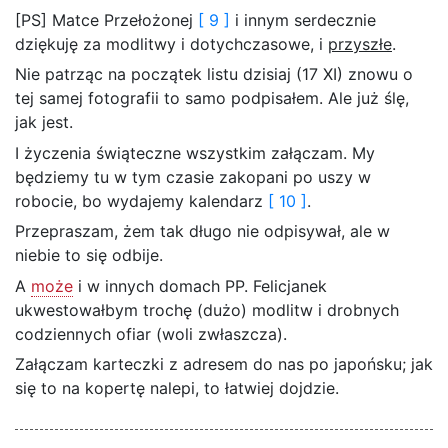
[PS] Matce Przełożonej
[ 9 ]
i innym serdecznie
dziękuję za modlitwy i dotychczasowe, i
przyszłe
.
Nie patrząc na początek listu dzisiaj (17 XI) znowu o
tej samej fotografii to samo podpisałem. Ale już ślę,
jak jest.
I życzenia świąteczne wszystkim załączam. My
będziemy tu w tym czasie zakopani po uszy w
robocie, bo wydajemy kalendarz
[ 10 ]
.
Przepraszam, żem tak długo nie odpisywał, ale w
niebie to się odbije.
A
może
i w innych domach PP. Felicjanek
ukwestowałbym trochę (dużo) modlitw i drobnych
codziennych ofiar (woli zwłaszcza).
Załączam karteczki z adresem do nas po japońsku; jak
się to na kopertę nalepi, to łatwiej dojdzie.