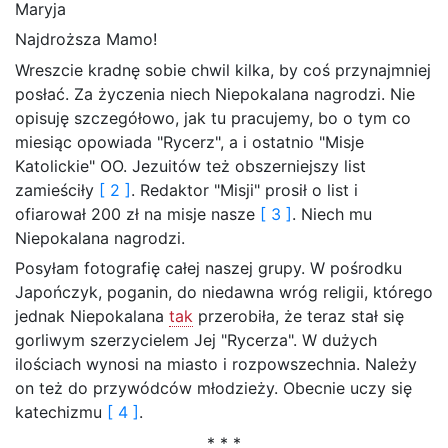
Maryja
Najdroższa Mamo!
Wreszcie kradnę sobie chwil kilka, by coś przynajmniej
posłać. Za życzenia niech Niepokalana nagrodzi. Nie
opisuję szczegółowo, jak tu pracujemy, bo o tym co
miesiąc opowiada "Rycerz", a i ostatnio "Misje
Katolickie" OO. Jezuitów też obszerniejszy list
zamieściły
[ 2 ]
. Redaktor "Misji" prosił o list i
ofiarował 200 zł na misje nasze
[ 3 ]
. Niech mu
Niepokalana nagrodzi.
Posyłam fotografię całej naszej grupy. W pośrodku
Japończyk, poganin, do niedawna wróg religii, którego
jednak Niepokalana
tak
przerobiła, że teraz stał się
gorliwym szerzycielem Jej "Rycerza". W dużych
ilościach wynosi na miasto i rozpowszechnia. Należy
on też do przywódców młodzieży. Obecnie uczy się
katechizmu
[ 4 ]
.
* * *