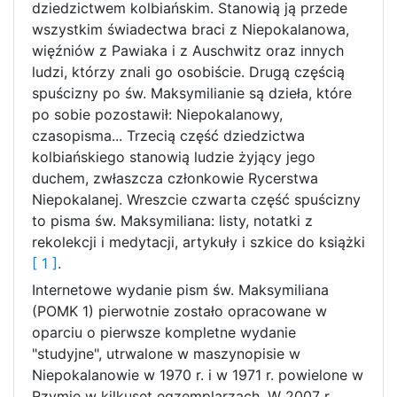
dziedzictwem kolbiańskim. Stanowią ją przede
wszystkim świadectwa braci z Niepokalanowa,
więźniów z Pawiaka i z Auschwitz oraz innych
ludzi, którzy znali go osobiście. Drugą częścią
spuścizny po św. Maksymilianie są dzieła, które
po sobie pozostawił: Niepokalanowy,
czasopisma... Trzecią część dziedzictwa
kolbiańskiego stanowią ludzie żyjący jego
duchem, zwłaszcza członkowie Rycerstwa
Niepokalanej. Wreszcie czwarta część spuścizny
to pisma św. Maksymiliana: listy, notatki z
rekolekcji i medytacji, artykuły i szkice do książki
[ 1 ]
.
Internetowe wydanie pism św. Maksymiliana
(POMK 1) pierwotnie zostało opracowane w
oparciu o pierwsze kompletne wydanie
"studyjne", utrwalone w maszynopisie w
Niepokalanowie w 1970 r. i w 1971 r. powielone w
Rzymie w kilkuset egzemplarzach. W 2007 r.