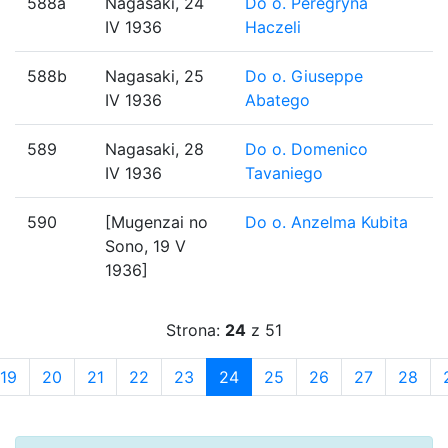
588a
Nagasaki, 24
Do o. Peregryna
IV 1936
Haczeli
588b
Nagasaki, 25
Do o. Giuseppe
IV 1936
Abatego
589
Nagasaki, 28
Do o. Domenico
IV 1936
Tavaniego
590
[Mugenzai no
Do o. Anzelma Kubita
Sono, 19 V
1936]
Strona:
24
z 51
19
20
21
22
23
24
25
26
27
28