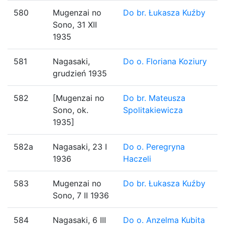
580
Mugenzai no
Do br. Łukasza Kuźby
Sono, 31 XII
1935
581
Nagasaki,
Do o. Floriana Koziury
grudzień 1935
582
[Mugenzai no
Do br. Mateusza
Sono, ok.
Spolitakiewicza
1935]
582a
Nagasaki, 23 I
Do o. Peregryna
1936
Haczeli
583
Mugenzai no
Do br. Łukasza Kuźby
Sono, 7 II 1936
584
Nagasaki, 6 III
Do o. Anzelma Kubita