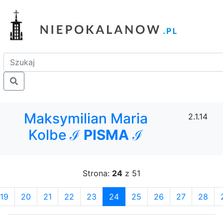
Maksymilian Maria
2.1.14
Kolbe ℐ
PISMA
ℐ
Strona:
24
z 51
19
20
21
22
23
24
25
26
27
28