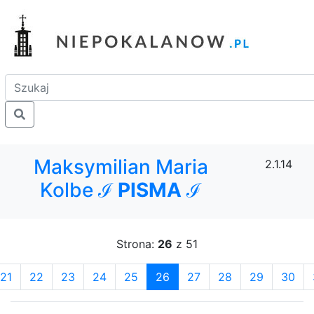
Maksymilian Maria
2.1.14
Kolbe ℐ
PISMA
ℐ
Strona:
26
z 51
21
22
23
24
25
26
27
28
29
30