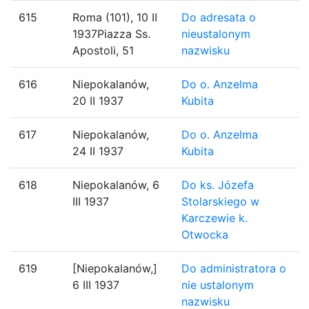
615
Roma (101), 10 II
Do adresata o
1937Piazza Ss.
nieustalonym
Apostoli, 51
nazwisku
616
Niepokalanów,
Do o. Anzelma
20 II 1937
Kubita
617
Niepokalanów,
Do o. Anzelma
24 II 1937
Kubita
618
Niepokalanów, 6
Do ks. Józefa
III 1937
Stolarskiego w
Karczewie k.
Otwocka
619
[Niepokalanów,]
Do administratora o
6 III 1937
nie ustalonym
nazwisku