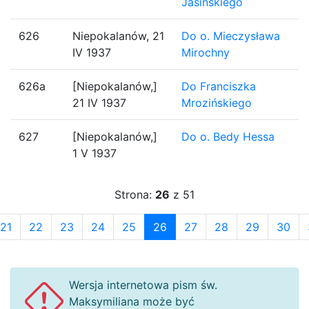
Jasińskiego
626
Niepokalanów, 21
Do o. Mieczysława
IV 1937
Mirochny
626a
[Niepokalanów,]
Do Franciszka
21 IV 1937
Mrozińskiego
627
[Niepokalanów,]
Do o. Bedy Hessa
1 V 1937
Strona:
26
z 51
21
22
23
24
25
26
27
28
29
30
Wersja internetowa pism św.
Maksymiliana może być