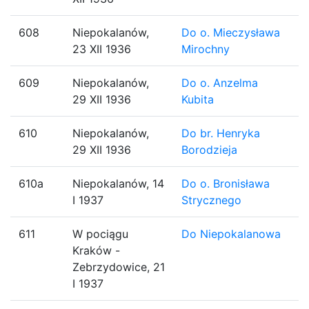
608
Niepokalanów,
Do o. Mieczysława
23 XII 1936
Mirochny
609
Niepokalanów,
Do o. Anzelma
29 XII 1936
Kubita
610
Niepokalanów,
Do br. Henryka
29 XII 1936
Borodzieja
610a
Niepokalanów, 14
Do o. Bronisława
I 1937
Strycznego
611
W pociągu
Do Niepokalanowa
Kraków -
Zebrzydowice, 21
I 1937