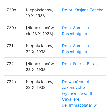
720b
Niepokalanów,
Do br. Kasjana Teticha
10 XI 1938
720c
[Niepokalanów,
Do o. Samuela
ok. 13 XI 1938]
Rosenbaigera
721
Niepokalanów,
Do o. Samuela
22 XI 1938
Rosenbaigera
722
[Niepokalanów,]
Do o. Feliksa Barana
22 XI 1938
722a
Niepokalanów,
Do współbraci
22 XI 1938
zakonnych z
wydawnictwa "Il
Cavaliere
dell’Immacolata" w