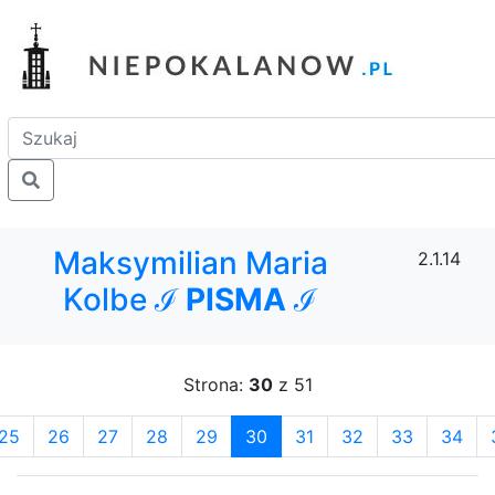
Maksymilian Maria
2.1.14
Kolbe ℐ
PISMA
ℐ
Strona:
30
z 51
25
26
27
28
29
30
31
32
33
34