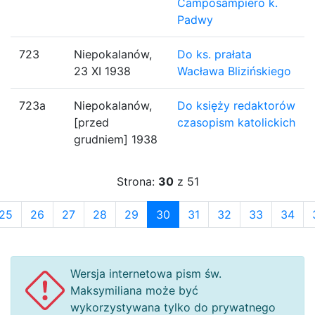
Camposampiero k.
Padwy
723
Niepokalanów,
Do ks. prałata
23 XI 1938
Wacława Blizińskiego
723a
Niepokalanów,
Do księży redaktorów
[przed
czasopism katolickich
grudniem] 1938
Strona:
30
z 51
25
26
27
28
29
30
31
32
33
34
Wersja internetowa pism św.
Maksymiliana może być
wykorzystywana tylko do prywatnego