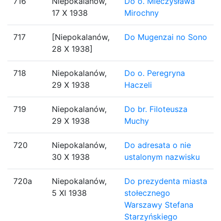
716
Niepokalanów,
Do o. Mieczysława
17 X 1938
Mirochny
717
[Niepokalanów,
Do Mugenzai no Sono
28 X 1938]
718
Niepokalanów,
Do o. Peregryna
29 X 1938
Haczeli
719
Niepokalanów,
Do br. Filoteusza
29 X 1938
Muchy
720
Niepokalanów,
Do adresata o nie
30 X 1938
ustalonym nazwisku
720a
Niepokalanów,
Do prezydenta miasta
5 XI 1938
stołecznego
Warszawy Stefana
Starzyńskiego