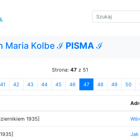
n Maria Kolbe ℐ
PISMA
ℐ
Strona:
47
z 51
41
42
43
44
45
46
47
48
49
50
Adre
ziernikiem 1935]
Wśró
 1935]
Jak 