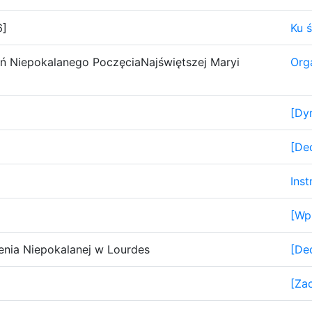
6]
Ku 
eń Niepokalanego PoczęciaNajświętszej Maryi
Org
[Dy
[De
Ins
[Wp
ienia Niepokalanej w Lourdes
[De
[Za