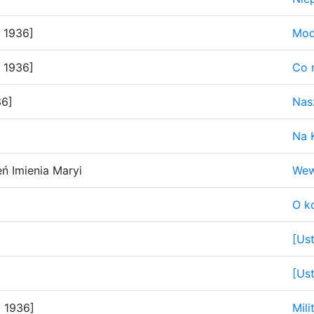
 1936]
Mod
 1936]
Co 
36]
Nas
Na 
ń Imienia Maryi
Wew
O k
[Us
[Us
 1936]
Mili