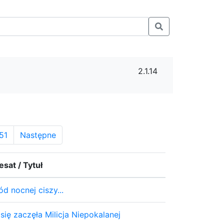
2.1.14
51
Następne
sat / Tytuł
d nocnej ciszy...
się zaczęła Milicja Niepokalanej