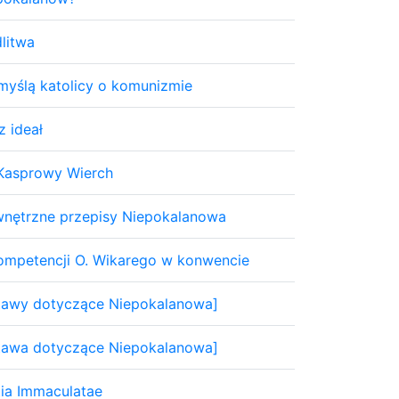
litwa
myślą katolicy o komunizmie
z ideał
Kasprowy Wierch
nętrzne przepisy Niepokalanowa
ompetencji O. Wikarego w konwencie
tawy dotyczące Niepokalanowa]
tawa dotyczące Niepokalanowa]
tia Immaculatae