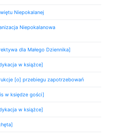
świętu Niepokalanej
anizacja Niepokalanowa
rektywa dla Małego Dziennika]
dykacja w książce]
trukcje [o] przebiegu zapotrzebowań
is w księdze gości]
dykacja w książce]
chęta]