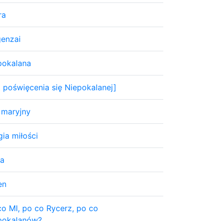
ra
enzai
pokalana
t poświęcenia się Niepokalanej]
 maryjny
gia miłości
a
en
co MI, po co Rycerz, po co
pokalanów?