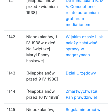
1141
[Niepokalanów,
De Immaculata B. M.
przed kwietniem
V. Conceptione
1938]
relate ad omnium
gratiarum
mediationem
1142
Niepokalanów, 1
W jakim czasie i jak
IV 1938w dzień
należy załatwiać
Najświętszej
sprawy w
Maryi Panny
magazynach
Łaskawej
1143
[Niepokalanów,
Dział Urzędowy
przed 9 IV 1938]
1144
[Niepokalanów,
Zmartwychwstał
przed 16 IV 1938]
Pan prawdziwie!
1145
Niepokalanów,
Regulamin braci w