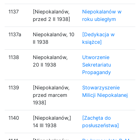
1137
[Niepokalanów,
Niepokalanów w
przed 2 II 1938]
roku ubiegłym
1137a
Niepokalanów, 10
[Dedykacja w
II 1938
książce]
1138
Niepokalanów,
Utworzenie
20 II 1938
Sekretariatu
Propagandy
1139
[Niepokalanów,
Stowarzyszenie
przed marcem
Milicji Niepokalanej
1938]
1140
[Niepokalanów,]
[Zachęta do
14 III 1938
posłuszeństwa]