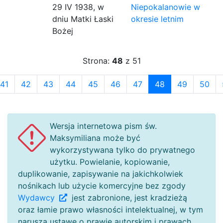
29 IV 1938, w
Niepokalanowie w
dniu Matki Łaski
okresie letnim
Bożej
Strona:
48
z 51
41
42
43
44
45
46
47
48
49
50
Wersja internetowa pism św.
Maksymiliana może być
wykorzystywana tylko do prywatnego
użytku. Powielanie, kopiowanie,
duplikowanie, zapisywanie na jakichkolwiek
nośnikach lub użycie komercyjne bez zgody
Wydawcy
jest zabronione, jest kradzieżą
oraz łamie prawo własności intelektualnej, w tym
narusza ustawę o prawie autorskim i prawach