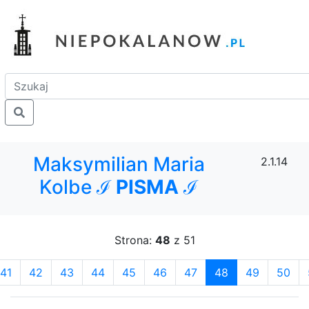
Maksymilian Maria
2.1.14
Kolbe ℐ
PISMA
ℐ
Strona:
48
z 51
41
42
43
44
45
46
47
48
49
50