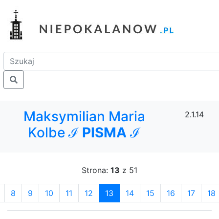
Maksymilian Maria
2.1.14
Kolbe ℐ
PISMA
ℐ
Strona:
13
z 51
8
9
10
11
12
13
14
15
16
17
18