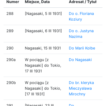
Numer
Miejsce, Data
Adresat / Tytuł
288
[Nagasaki, 5 III 1931]
Do o. Floriana
Koziury
289
[Nagasaki, 6 III 1931]
Do o. Justyna
Nazima
290
Nagasaki, 15 III 1931
Do Marii Kolbe
290a
W pociągu [z
Do Nagasaki
Nagasaki] do Tokio,
17 III 1931
290b
W pociągu [z
Do br. kleryka
Nagasaki] do Tokio,
Mieczysława
[17 III 1931]
Mirochny
291
[Nagasaki, 23 III
Do