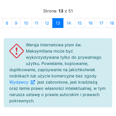
Strona:
13
z 51
8
9
10
11
12
13
14
15
16
17
18
Wersja internetowa pism św.
Maksymiliana może być
wykorzystywana tylko do prywatnego
użytku. Powielanie, kopiowanie,
duplikowanie, zapisywanie na jakichkolwiek
nośnikach lub użycie komercyjne bez zgody
Wydawcy
jest zabronione, jest kradzieżą
oraz łamie prawo własności intelektualnej, w tym
narusza ustawę o prawie autorskim i prawach
pokrewnych.